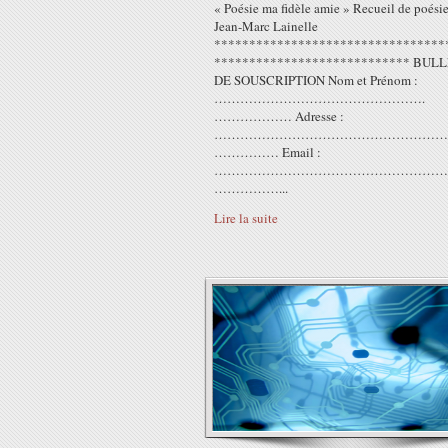
« Poésie ma fidèle amie » Recueil de poési
Jean-Marc Lainelle
*********************************
**************************** BULL
DE SOUSCRIPTION Nom et Prénom :
………………………………………….
……………… Adresse :
………………………………………………
…………… Email :
………………………………………………
……………...
Lire la suite