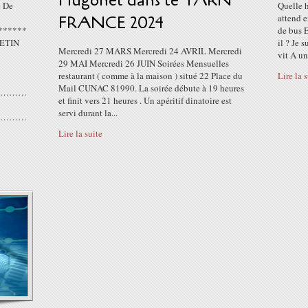
Hugonet dans le TARN
e De
Quelle h
FRANCE 2024
attend e
******
de bus 
ETIN
il ? Je 
Mercredi 27 MARS Mercredi 24 AVRIL Mercredi
vit A un
29 MAI Mercredi 26 JUIN Soirées Mensuelles
restaurant ( comme à la maison ) situé 22 Place du
Lire la 
Mail CUNAC 81990. La soirée débute à 19 heures
………
et finit vers 21 heures . Un apéritif dinatoire est
servi durant la...
………
Lire la suite