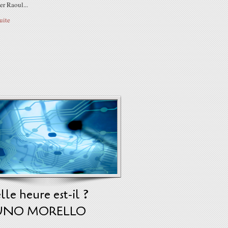
r Raoul...
suite
le heure est-il ?
UNO MORELLO