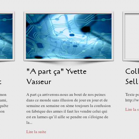
"A part ça" Yvette
Coll
t
Vasseur
Sell
 mon
A part ça arriverons-nous au bout de nos peines
Texte po
 ami,
dans ce monde sans illusion de jour en jour et de
http://w
quête
semaine en semaine on sème toujours la confusion
Lire la 
son
on fabrique des armes il faut les vendre celui qui
est en larmes qu’il aille se pendre on s’éloigne de
la...
Lire la suite