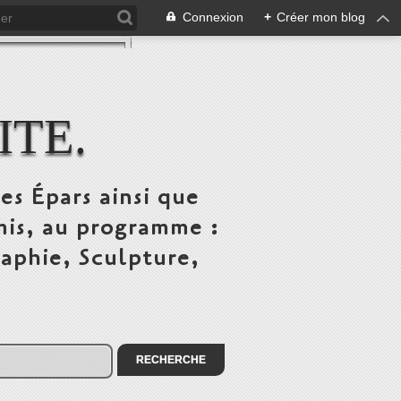
Connexion
+
Créer mon blog
ITE.
es Épars ainsi que
mis, au programme :
raphie, Sculpture,