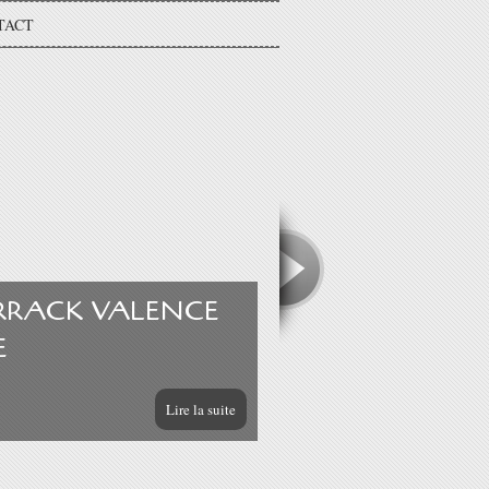
TACT
 ERRACK VALENCE
E
Lire la suite