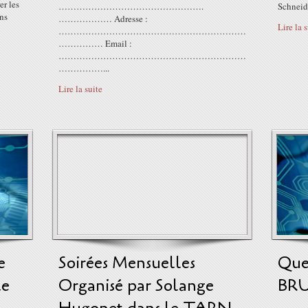
er les
………………………………………….
Schneide
ons
……………… Adresse :
Lire la 
………………………………………………………
…………… Email :
………………………………………………………
……………...
Lire la suite
e
Soirées Mensuelles
Quel
le
Organisé par Solange
BR