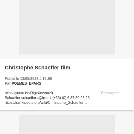
Christophe Schaeffer film
Publié le 13/05/2023 à 16:50
Par
POEMES_EPARS
https://youtu.be/DlgvXownoz0 ______________________ Christophe
Schaeffer schaeffer.c@free.fr (+33) (0) 6 87 50 28 23
https://fr.wikipedia.org/wiki/Christophe_Schaeffer
https://www.youtube.com/@christopheschaeffermovies
https://www.instagram.com/